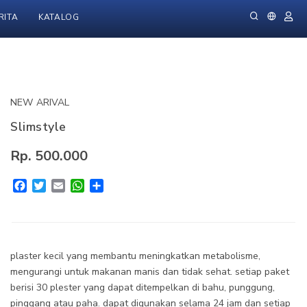
RITA
KATALOG
NEW ARIVAL
Slimstyle
Rp. 500.000
Facebook
Twitter
Email
WhatsApp
Share
plaster kecil yang membantu meningkatkan metabolisme,
mengurangi untuk makanan manis dan tidak sehat. setiap paket
berisi 30 plester yang dapat ditempelkan di bahu, punggung,
pinggang atau paha. dapat digunakan selama 24 jam dan setiap