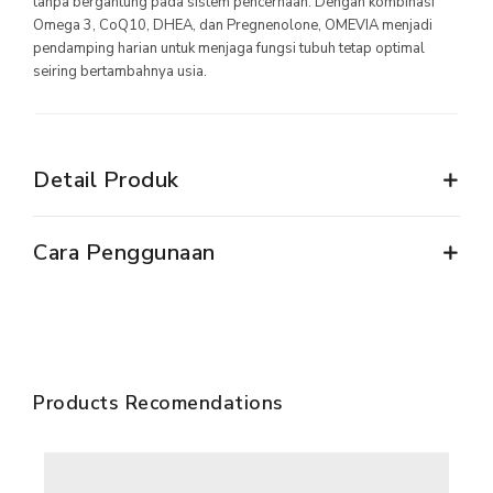
tanpa bergantung pada sistem pencernaan. Dengan kombinasi
Omega 3, CoQ10, DHEA, dan Pregnenolone, OMEVIA menjadi
MILLIONAIRE PENDANT ITALIAN CHARMING WHITE
pendamping harian untuk menjaga fungsi tubuh tetap optimal
seiring bertambahnya usia.
MILLIONAIRE PENDANT BLUE LOTUS
MILLIONAIRE PENDANT DE LUXE – GREEN DIAMOND
SEMUA PRODUK
Detail Produk
MILLIONAIRE KIDS CARE
Cara Penggunaan
SEMUA PRODUK
MARVEL SERIES
SEMUA PRODUK
Products Recomendations