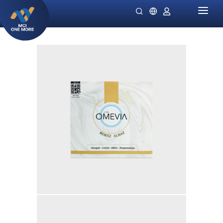
HOME
PERUSAHAAN
PRODUK
MILLIONAIRE HEALTH CARE
PROMO SPECIALS
NIGHT LADIES
PETUNJUK
OMIVIA
STOKIS KAMI
DEKAMIN
BERITA
SORNIE ANTI AGING MASK
KATALOG
SORNIE COLLAGEN PATCH
B12 PLUS
SLIMSTYLE