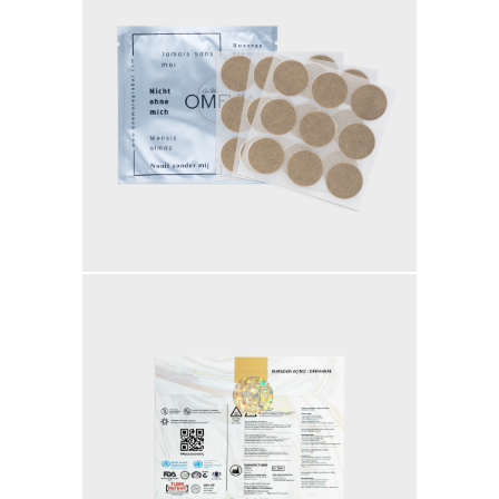
GENTLEMAN NIGHT
PAINLESS NIGHT GLU
MAGIC GLASS
SEMUA PRODUK
MILLIONAIRE BODY CARE
LUMI SERUM
LUMI GEL
MYVIBER LEMON (2 BOX)
MYVIBER MANGO (2 BOX)
MYVIBER APPLE (2 BOX)
MYVIBER LEMON
MYVIBER MANGO