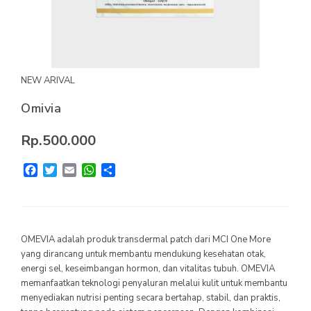
MYVIBER APPLE
LUMIFACE BEAUTY MASK
PREMIUM LONG SOCKS
NEW ARIVAL
SEMUA PRODUK
Omivia
MILLIONAIRE FASHION
Rp.500.000
MILLIONAIRE PENDANT CHRONO
Facebook
Twitter
Email
WhatsApp
Share
MILLIONAIRE PENDANT SUNSHINE
ECLAT BRACELET
LIFE SECRET BRACELET ROSEGOLD II
OMEVIA adalah produk transdermal patch dari MCI One More
yang dirancang untuk membantu mendukung kesehatan otak,
MILLIONAIRE PENDANT DE LUXE II – GREEN DIAMOND
energi sel, keseimbangan hormon, dan vitalitas tubuh. OMEVIA
memanfaatkan teknologi penyaluran melalui kulit untuk membantu
LUMIFACE BEAUTY MASK
menyediakan nutrisi penting secara bertahap, stabil, dan praktis,
LIFE SECRET BRACELET GOLD