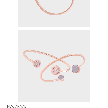
MYVIBER APPLE
LUMIFACE BEAUTY MASK
PREMIUM LONG SOCKS
SEMUA PRODUK
MILLIONAIRE FASHION
MILLIONAIRE PENDANT CHRONO
MILLIONAIRE PENDANT SUNSHINE
ECLAT BRACELET
LIFE SECRET BRACELET ROSEGOLD II
MILLIONAIRE PENDANT DE LUXE II – GREEN DIAMOND
LUMIFACE BEAUTY MASK
NEW ARIVAL
LIFE SECRET BRACELET GOLD