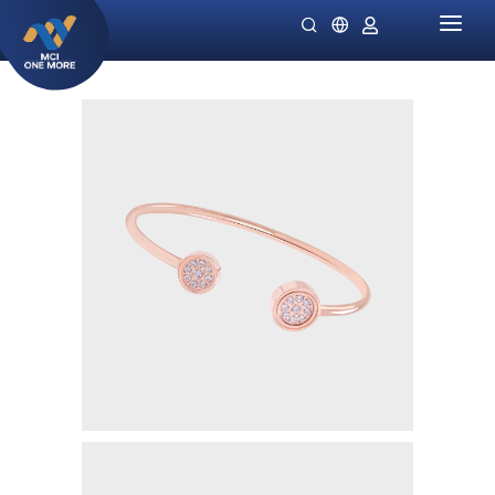
HOME
PERUSAHAAN
PRODUK
MILLIONAIRE HEALTH CARE
PROMO SPECIALS
NIGHT LADIES
PETUNJUK
OMIVIA
STOKIS KAMI
DEKAMIN
BERITA
SORNIE ANTI AGING MASK
KATALOG
SORNIE COLLAGEN PATCH
B12 PLUS
SLIMSTYLE