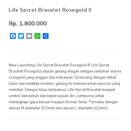
Life Secret Bracelet Rosegold II
MILLIONAIRE PENDANT ITALIAN CHARMING WHITE
MILLIONAIRE PENDANT BLUE LOTUS
Rp. 1.800.000
MILLIONAIRE PENDANT DE LUXE – GREEN DIAMOND
Facebook
Twitter
Email
WhatsApp
Share
SEMUA PRODUK
MILLIONAIRE KIDS CARE
New Launching Life Secret Bracelet Rosegold II! Life Secret
SEMUA PRODUK
Bracelet Rosegold adalah gelang elegan dengan sentuhan warna
rosegold yang anggun dan menawan. Dirancang dengan detail
MARVEL SERIES
halus dan estetika modern, gelang ini memancarkan pesona yang
memikat. Dengan kilau lembutnya, Life Secret Bracelet menjadi
SEMUA PRODUK
simbol keindahan dan kepercayaan diri, sempurna untuk
melengkapi gaya kasual maupun formal Anda. Tersedia dengan
ukuran M diameter (57mm) dan ukuran L diameter (62mm)