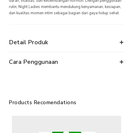
darah, vitalitas, dan keseimbangan hormon. Dengan penggunaan
rutin, Night Ladies membantu mendukung kenyamanan, kesiapan,
MILLIONAIRE PENDANT ITALIAN CHARMING WHITE
dan kualitas momen intim sebagai bagian dari gaya hidup sehat.
MILLIONAIRE PENDANT BLUE LOTUS
MILLIONAIRE PENDANT DE LUXE – GREEN DIAMOND
Detail Produk
SEMUA PRODUK
MILLIONAIRE KIDS CARE
Cara Penggunaan
SEMUA PRODUK
MARVEL SERIES
SEMUA PRODUK
Products Recomendations