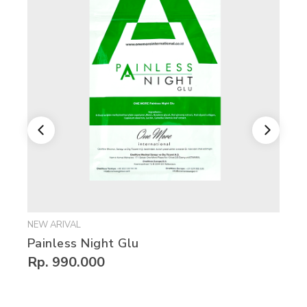
NEW ARIVAL
p
Painless Night Glu
M
Rp. 990.000
R