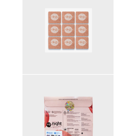
GENTLEMAN NIGHT
PAINLESS NIGHT GLU
MAGIC GLASS
SEMUA PRODUK
MILLIONAIRE BODY CARE
LUMI SERUM
LUMI GEL
MYVIBER LEMON (2 BOX)
MYVIBER MANGO (2 BOX)
MYVIBER APPLE (2 BOX)
MYVIBER LEMON
MYVIBER MANGO