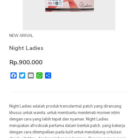
MYVIBER APPLE
LUMIFACE BEAUTY MASK
PREMIUM LONG SOCKS
NEW ARIVAL
SEMUA PRODUK
Night Ladies
MILLIONAIRE FASHION
Rp.900.000
MILLIONAIRE PENDANT CHRONO
Facebook
Twitter
Email
WhatsApp
Share
MILLIONAIRE PENDANT SUNSHINE
ECLAT BRACELET
LIFE SECRET BRACELET ROSEGOLD II
Night Ladies adalah produk transdermal patch yang dirancang
khusus untuk wanita, untuk membantu menikmati momen intim
MILLIONAIRE PENDANT DE LUXE II – GREEN DIAMOND
dengan cara yang lebih tepat dan nyaman. Night Ladies
merupakan afrodisiak pertama dalam bentuk patch, yang bekerja
LUMIFACE BEAUTY MASK
dengan cara ditempelkan pada kulit untuk mendukung sirkulasi
LIFE SECRET BRACELET GOLD