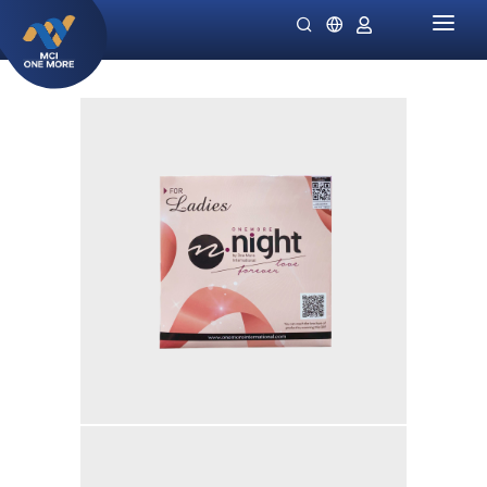
HOME
PERUSAHAAN
PRODUK
MILLIONAIRE HEALTH CARE
PROMO SPECIALS
NIGHT LADIES
PETUNJUK
OMIVIA
STOKIS KAMI
DEKAMIN
BERITA
SORNIE ANTI AGING MASK
KATALOG
SORNIE COLLAGEN PATCH
B12 PLUS
SLIMSTYLE