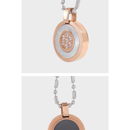
GENTLEMAN NIGHT
PAINLESS NIGHT GLU
MAGIC GLASS
SEMUA PRODUK
MILLIONAIRE BODY CARE
LUMI SERUM
LUMI GEL
MYVIBER LEMON (2 BOX)
MYVIBER MANGO (2 BOX)
MYVIBER APPLE (2 BOX)
MYVIBER LEMON
MYVIBER MANGO