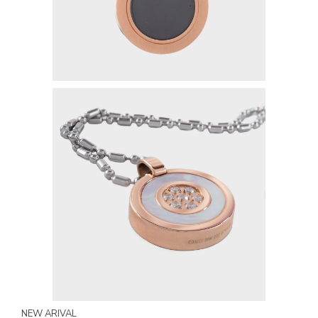
MYVIBER APPLE
LUMIFACE BEAUTY MASK
PREMIUM LONG SOCKS
SEMUA PRODUK
MILLIONAIRE FASHION
MILLIONAIRE PENDANT CHRONO
MILLIONAIRE PENDANT SUNSHINE
ECLAT BRACELET
LIFE SECRET BRACELET ROSEGOLD II
MILLIONAIRE PENDANT DE LUXE II – GREEN DIAMOND
LUMIFACE BEAUTY MASK
NEW ARIVAL
LIFE SECRET BRACELET GOLD