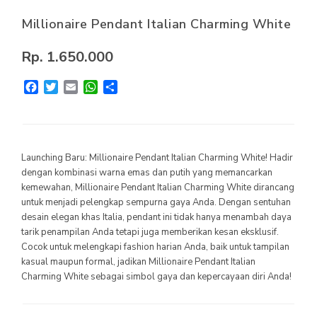
Millionaire Pendant Italian Charming White
MILLIONAIRE PENDANT ITALIAN CHARMING WHITE
MILLIONAIRE PENDANT BLUE LOTUS
Rp. 1.650.000
MILLIONAIRE PENDANT DE LUXE – GREEN DIAMOND
Facebook
Twitter
Email
WhatsApp
Share
SEMUA PRODUK
MILLIONAIRE KIDS CARE
Launching Baru: Millionaire Pendant Italian Charming White! Hadir
SEMUA PRODUK
dengan kombinasi warna emas dan putih yang memancarkan
kemewahan, Millionaire Pendant Italian Charming White dirancang
MARVEL SERIES
untuk menjadi pelengkap sempurna gaya Anda. Dengan sentuhan
desain elegan khas Italia, pendant ini tidak hanya menambah daya
SEMUA PRODUK
tarik penampilan Anda tetapi juga memberikan kesan eksklusif.
Cocok untuk melengkapi fashion harian Anda, baik untuk tampilan
kasual maupun formal, jadikan Millionaire Pendant Italian
Charming White sebagai simbol gaya dan kepercayaan diri Anda!