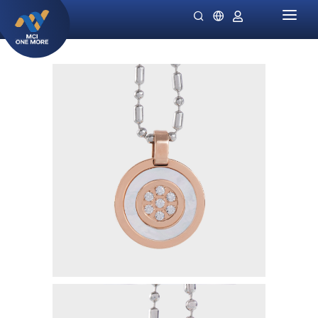
HOME
PERUSAHAAN
PRODUK
MILLIONAIRE HEALTH CARE
PROMO SPECIALS
NIGHT LADIES
PETUNJUK
OMIVIA
STOKIS KAMI
DEKAMIN
BERITA
SORNIE ANTI AGING MASK
KATALOG
SORNIE COLLAGEN PATCH
B12 PLUS
SLIMSTYLE