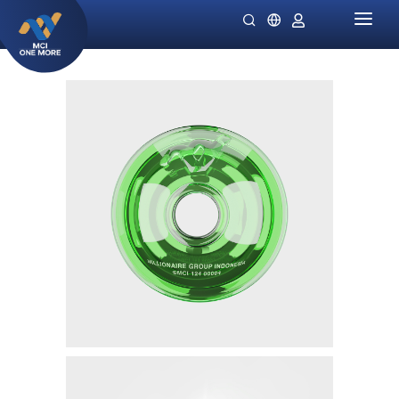
HOME
PERUSAHAAN
PRODUK
MILLIONAIRE HEALTH CARE
PROMO SPECIALS
NIGHT LADIES
PETUNJUK
OMIVIA
STOKIS KAMI
DEKAMIN
BERITA
SORNIE ANTI AGING MASK
KATALOG
SORNIE COLLAGEN PATCH
B12 PLUS
SLIMSTYLE