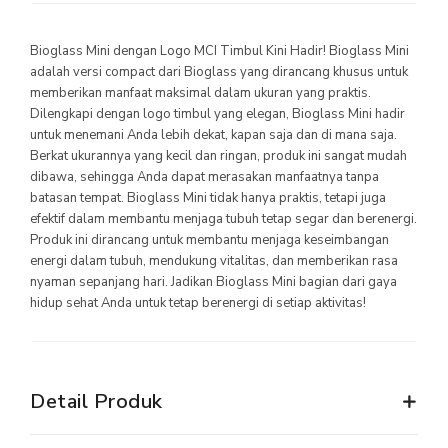
MYVIBER APPLE
Bioglass Mini dengan Logo MCI Timbul Kini Hadir! Bioglass Mini
LUMIFACE BEAUTY MASK
adalah versi compact dari Bioglass yang dirancang khusus untuk
memberikan manfaat maksimal dalam ukuran yang praktis.
PREMIUM LONG SOCKS
Dilengkapi dengan logo timbul yang elegan, Bioglass Mini hadir
untuk menemani Anda lebih dekat, kapan saja dan di mana saja.
SEMUA PRODUK
Berkat ukurannya yang kecil dan ringan, produk ini sangat mudah
dibawa, sehingga Anda dapat merasakan manfaatnya tanpa
MILLIONAIRE FASHION
batasan tempat. Bioglass Mini tidak hanya praktis, tetapi juga
efektif dalam membantu menjaga tubuh tetap segar dan berenergi.
MILLIONAIRE PENDANT CHRONO
Produk ini dirancang untuk membantu menjaga keseimbangan
energi dalam tubuh, mendukung vitalitas, dan memberikan rasa
MILLIONAIRE PENDANT SUNSHINE
nyaman sepanjang hari. Jadikan Bioglass Mini bagian dari gaya
ECLAT BRACELET
hidup sehat Anda untuk tetap berenergi di setiap aktivitas!
LIFE SECRET BRACELET ROSEGOLD II
MILLIONAIRE PENDANT DE LUXE II – GREEN DIAMOND
Detail Produk
LUMIFACE BEAUTY MASK
LIFE SECRET BRACELET GOLD