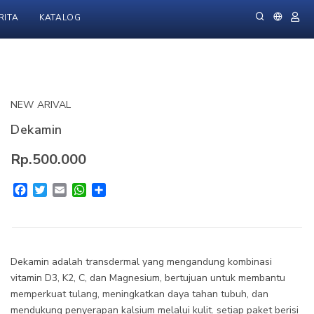
RITA
KATALOG
NEW ARIVAL
Dekamin
Rp.500.000
Facebook
Twitter
Email
WhatsApp
Share
Dekamin adalah transdermal yang mengandung kombinasi
vitamin D3, K2, C, dan Magnesium, bertujuan untuk membantu
memperkuat tulang, meningkatkan daya tahan tubuh, dan
mendukung penyerapan kalsium melalui kulit. setiap paket berisi