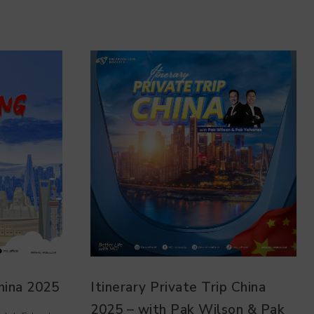
ip China
Halper Trip Korea Selatan
lson & Pak
2026