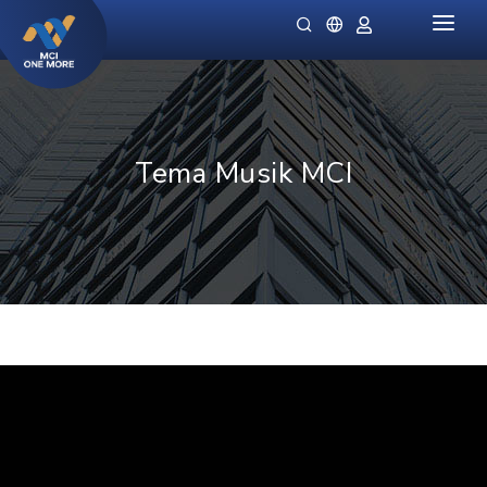
HOME
PERUSAHAAN
PRODUK
Tema Musik MCI
MILLIONAIRE HEALTH CARE
PROMO SPECIALS
NIGHT LADIES
PETUNJUK
OMIVIA
STOKIS KAMI
DEKAMIN
BERITA
SORNIE ANTI AGING MASK
KATALOG
SORNIE COLLAGEN PATCH
B12 PLUS
SLIMSTYLE