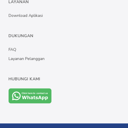
LAYANAN
MYVIBER APPLE
Download Aplikasi
LUMIFACE BEAUTY MASK
PREMIUM LONG SOCKS
DUKUNGAN
SEMUA PRODUK
FAQ
MILLIONAIRE FASHION
Layanan Pelanggan
MILLIONAIRE PENDANT CHRONO
MILLIONAIRE PENDANT SUNSHINE
HUBUNGI KAMI
ECLAT BRACELET
LIFE SECRET BRACELET ROSEGOLD II
MILLIONAIRE PENDANT DE LUXE II – GREEN DIAMOND
LUMIFACE BEAUTY MASK
LIFE SECRET BRACELET GOLD