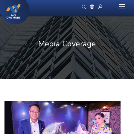
HOME
COMPANY
Media Coverage
PRODUCTS
MILLIONAIRE HEALTH CARE
PROMO SPECIALS
NIGHT LADIES
GUIDES
OMIVIA
OUR STOCKIST
DEKAMIN
NEWS
SORNIE ANTI AGING MASK
CATALOG
SORNIE COLLAGEN PATCH
B12 PLUS
SLIMSTYLE