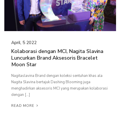
GENTLEMAN NIGHT
PAINLESS NIGHT GLU
MAGIC GLASS
ALL PRODUCT
April, 5 2022
Kolaborasi dengan MCI, Nagita Slavina
MILLIONAIRE BODY CARE
Luncurkan Brand Aksesoris Bracelet
Moon Star
LUMI SERUM
Nagitaslavina Brand dengan koleksi sentuhan khas ala
LUMI GEL
Nagita Slavina bertajuk Dashing Blooming juga
MYVIBER LEMON (2 BOX)
menghadirkan aksesoris MCI yang merupakan kolaborasi
dengan […]
MYVIBER MANGO (2 BOX)
READ MORE
MYVIBER APPLE (2 BOX)
MYVIBER LEMON
MYVIBER MANGO