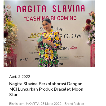
MYVIBER APPLE
LUMIFACE BEAUTY MASK
PREMIUM LONG SOCKS
ALL PRODUCT
MILLIONAIRE FASHION
MILLIONAIRE PENDANT CHRONO
MILLIONAIRE PENDANT SUNSHINE
ECLAT BRACELET
April, 3 2022
LIFE SECRET BRACELET ROSEGOLD II
Nagita Slavina Berkolaborasi Dengan
MILLIONAIRE PENDANT DE LUXE II – GREEN DIAMOND
MCI Luncurkan Produk Bracelet Moon
Star
LUMIFACE BEAUTY MASK
Bisnis.com, JAKARTA, 25 Maret 2022 – Brand fashion
LIFE SECRET BRACELET GOLD