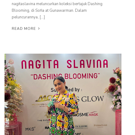
nagitaslavina meluncurkan koleksi bertajuk Dashing
MILLIONAIRE PENDANT ITALIAN CHARMING WHITE
Blooming, di Sofia at Gunawarman. Dalam
peluncurannya, […]
MILLIONAIRE PENDANT BLUE LOTUS
READ MORE
MILLIONAIRE PENDANT DE LUXE – GREEN DIAMOND
ALL PRODUCT
MILLIONAIRE KIDS CARE
ALL PRODUCT
MARVEL SERIES
ALL PRODUCT
DC SERIES
THE BATMAN PENDANT
THE BATMAN BRACELET