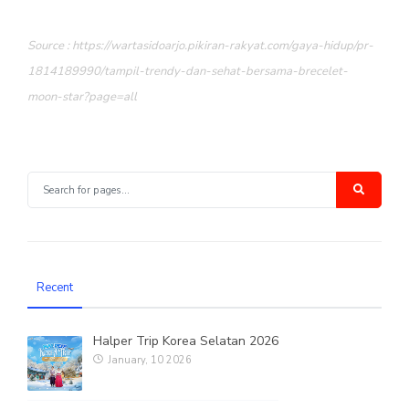
Source : https://wartasidoarjo.pikiran-rakyat.com/gaya-hidup/pr-
1814189990/tampil-trendy-dan-sehat-bersama-brecelet-
moon-star?page=all
Recent
Halper Trip Korea Selatan 2026
January, 10 2026