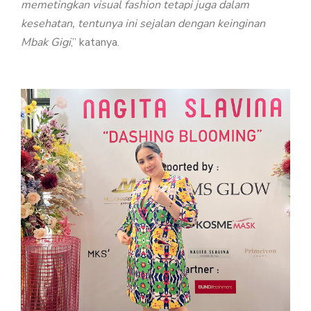
memetingkan visual fashion tetapi juga dalam
kesehatan, tentunya ini sejalan dengan keinginan
MILLIONAIRE PENDANT ITALIAN CHARMING WHITE
Mbak Gigi
,” katanya.
MILLIONAIRE PENDANT BLUE LOTUS
MILLIONAIRE PENDANT DE LUXE – GREEN DIAMOND
ALL PRODUCT
MILLIONAIRE KIDS CARE
ALL PRODUCT
MARVEL SERIES
ALL PRODUCT
DC SERIES
THE BATMAN PENDANT
THE BATMAN BRACELET