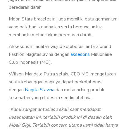
peredaran darah.
MYVIBER APPLE
Moon Stars bracelet ini juga memiliki batu germanium
LUMIFACE BEAUTY MASK
yang baik bagi kesehatan serta berguna untuk
PREMIUM LONG SOCKS
membantu melancarkan peredaran darah.
ALL PRODUCT
Aksesoris ini adalah wujud kolaborasi antara brand
Fashion Nagitaslavina dengan
aksesoris
Millionaire
MILLIONAIRE FASHION
Club Indonesia (MCI).
MILLIONAIRE PENDANT CHRONO
Wilson Mandala Putra selaku CEO MCI mengatakan
MILLIONAIRE PENDANT SUNSHINE
suatu kebanggan baginya dapat berkolaborasi
ECLAT BRACELET
dengan
Nagita Slavina
dan melaunching produk
kesehatan yang di desain sendiri olehnya.
LIFE SECRET BRACELET ROSEGOLD II
“
Kami sangat antusias sekali saat mendapat
MILLIONAIRE PENDANT DE LUXE II – GREEN DIAMOND
kesempatan ini, terlebih produk ini di desain oleh
LUMIFACE BEAUTY MASK
Mbak Gigi. Terlebih concern utama kami tidak hanya
LIFE SECRET BRACELET GOLD