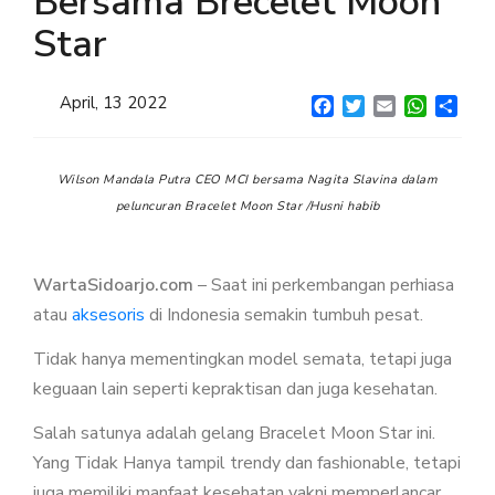
Bersama Brecelet Moon
Star
GENTLEMAN NIGHT
PAINLESS NIGHT GLU
April, 13 2022
Facebook
Twitter
Email
WhatsA
Shar
MAGIC GLASS
ALL PRODUCT
Wilson Mandala Putra CEO MCI bersama Nagita Slavina dalam
peluncuran Bracelet Moon Star /Husni habib
MILLIONAIRE BODY CARE
LUMI SERUM
WartaSidoarjo.com
– Saat ini perkembangan perhiasa
LUMI GEL
atau
aksesoris
di Indonesia semakin tumbuh pesat.
MYVIBER LEMON (2 BOX)
Tidak hanya mementingkan model semata, tetapi juga
MYVIBER MANGO (2 BOX)
keguaan lain seperti kepraktisan dan juga kesehatan.
MYVIBER APPLE (2 BOX)
Salah satunya adalah gelang Bracelet Moon Star ini.
MYVIBER LEMON
Yang Tidak Hanya tampil trendy dan fashionable, tetapi
juga memiliki manfaat kesehatan yakni memperlancar
MYVIBER MANGO