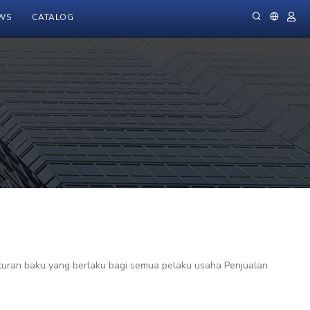
WS
CATALOG
aturan baku yang berlaku bagi semua pelaku usaha Penjualan