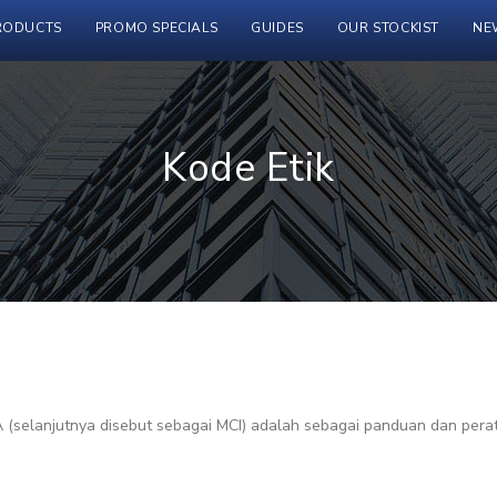
RODUCTS
PROMO SPECIALS
GUIDES
OUR STOCKIST
NE
Kode Etik
A (selanjutnya disebut sebagai MCI) adalah sebagai panduan dan per