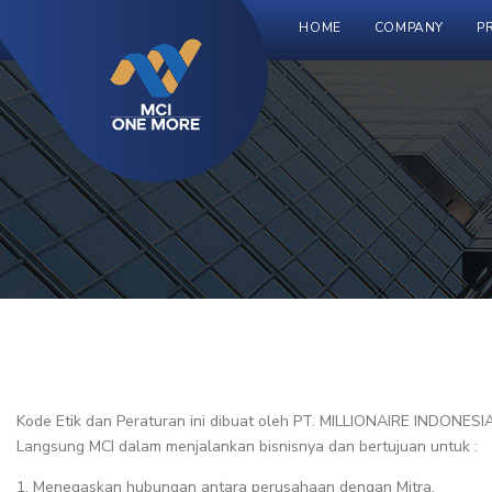
HOME
COMPANY
P
Kode Etik dan Peraturan ini dibuat oleh PT. MILLIONAIRE INDONESI
Langsung MCI dalam menjalankan bisnisnya dan bertujuan untuk :
1. Menegaskan hubungan antara perusahaan dengan Mitra.